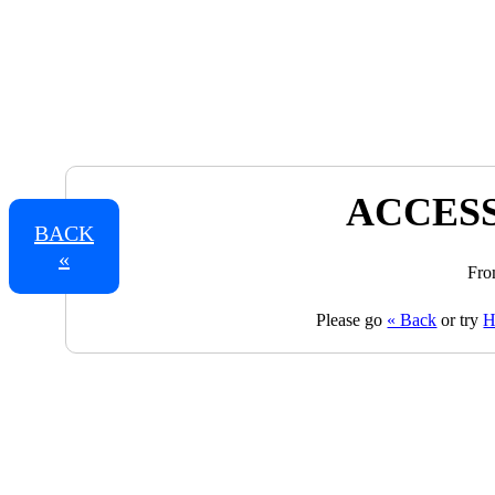
ACCESS
BACK
«
Fro
Please go
« Back
or try
H