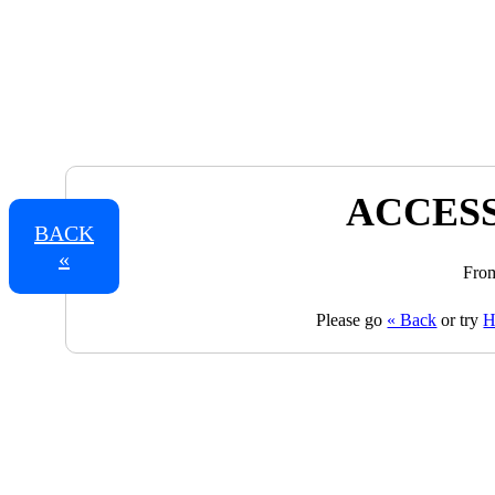
ACCESS
BACK
«
From
Please go
« Back
or try
H