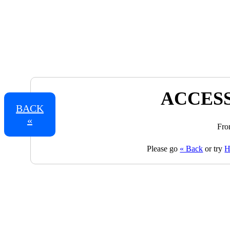
ACCESS
BACK
«
Fro
Please go
« Back
or try
H