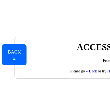
ACCESS
BACK
«
From
Please go
« Back
or try
H