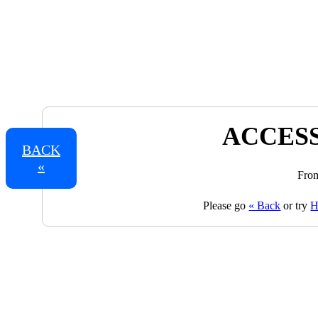
ACCESS
BACK
«
From
Please go
« Back
or try
H