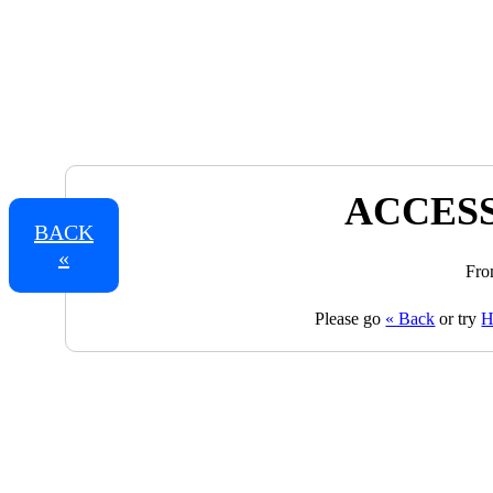
ACCESS
BACK
«
Fro
Please go
« Back
or try
H