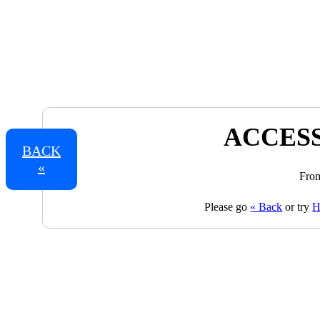
ACCESS
BACK
«
From
Please go
« Back
or try
H