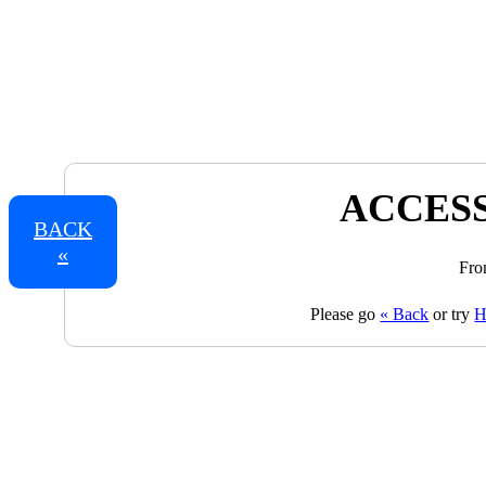
ACCESS
BACK
«
Fro
Please go
« Back
or try
H