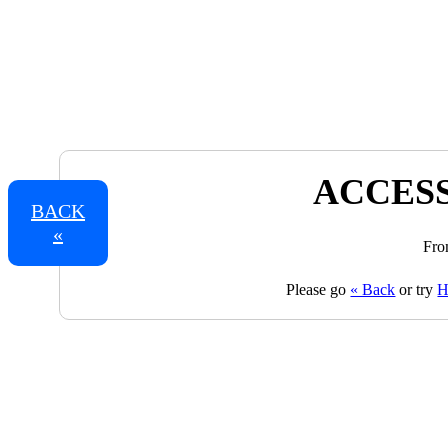
ACCESS
BACK
«
Fro
Please go
« Back
or try
H