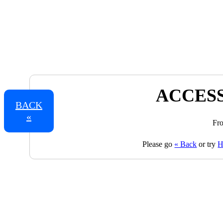
ACCESS
BACK
«
Fro
Please go
« Back
or try
H