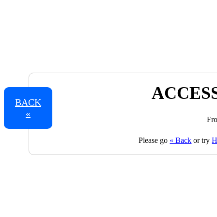
ACCESS
BACK
«
Fro
Please go
« Back
or try
H