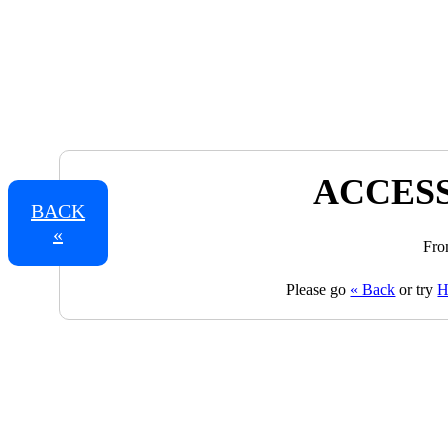
ACCESS
BACK
«
Fro
Please go
« Back
or try
H