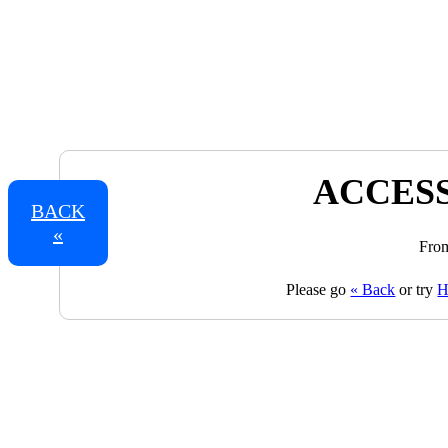
ACCESS
BACK
«
From
Please go
« Back
or try
H