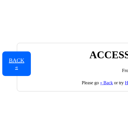
ACCESS
BACK
«
Fro
Please go
« Back
or try
H