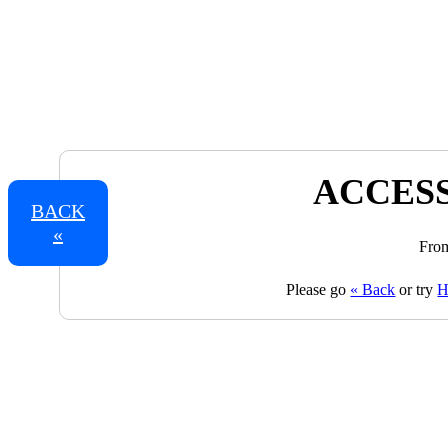
ACCESS
BACK
«
From
Please go
« Back
or try
H