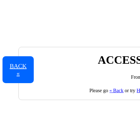
ACCESS
BACK
«
From
Please go
« Back
or try
H