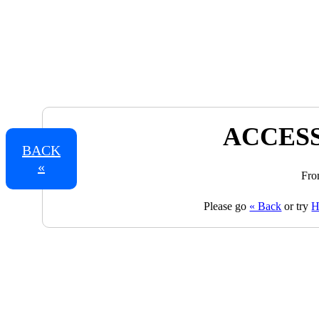
ACCESS
BACK
«
Fro
Please go
« Back
or try
H