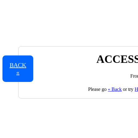
ACCESS
BACK
«
Fro
Please go
« Back
or try
H