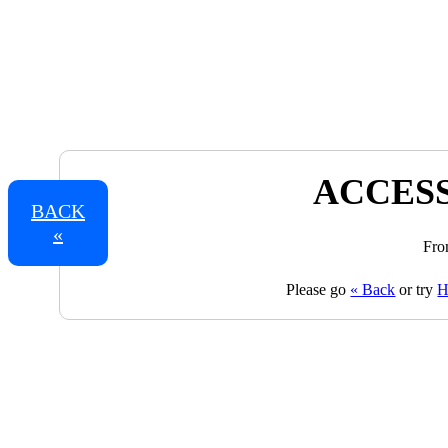
ACCESS
BACK
«
Fro
Please go
« Back
or try
H