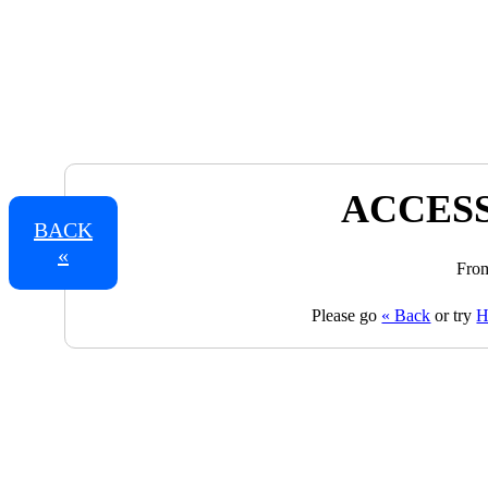
ACCESS
BACK
«
From
Please go
« Back
or try
H